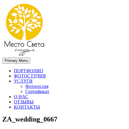
Primary Menu
Место света. Свадебный фотограф в Орле Апальков Вячеслав
Свадебный фотограф в Орле
ПОРТФОЛИО
ФОТОСТУДИЯ
УСЛУГИ
Фотосессия
Сертификат
О НАС
ОТЗЫВЫ
КОНТАКТЫ
ZA_wedding_0667