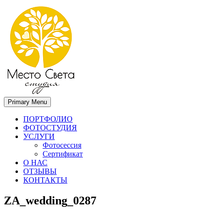
Primary Menu
Место света. Свадебный фотограф в Орле Апальков Вячеслав
Свадебный фотограф в Орле
ПОРТФОЛИО
ФОТОСТУДИЯ
УСЛУГИ
Фотосессия
Сертификат
О НАС
ОТЗЫВЫ
КОНТАКТЫ
ZA_wedding_0287