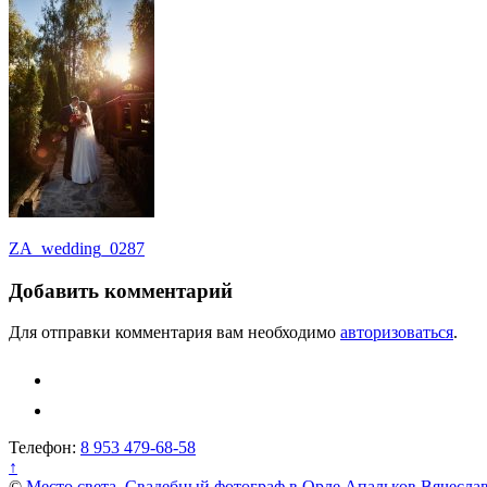
Навигация
ZA_wedding_0287
по
Добавить комментарий
записям
Для отправки комментария вам необходимо
авторизоваться
.
Телефон:
8 953 479-68-58
↑
©
Место света. Свадебный фотограф в Орле Апальков Вячесла