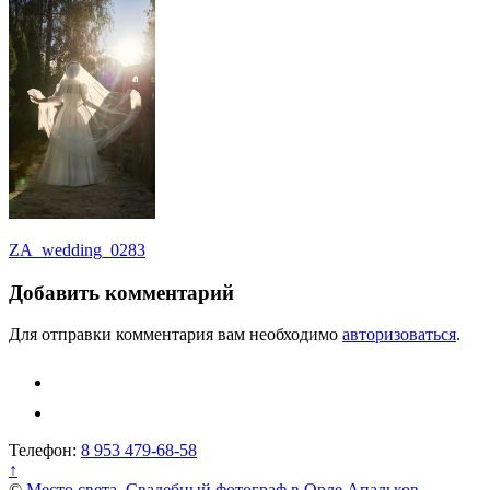
Навигация
ZA_wedding_0283
по
Добавить комментарий
записям
Для отправки комментария вам необходимо
авторизоваться
.
Телефон:
8 953 479-68-58
↑
©
Место света. Свадебный фотограф в Орле Апальков