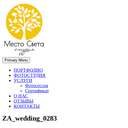
Primary Menu
Место света. Свадебный фотограф в Орле Апальков Вячеслав
Свадебный фотограф в Орле
ПОРТФОЛИО
ФОТОСТУДИЯ
УСЛУГИ
Фотосессия
Сертификат
О НАС
ОТЗЫВЫ
КОНТАКТЫ
ZA_wedding_0283