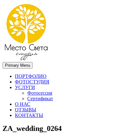
Primary Menu
Место света. Свадебный фотограф в Орле Апальков Вячеслав
Свадебный фотограф в Орле
ПОРТФОЛИО
ФОТОСТУДИЯ
УСЛУГИ
Фотосессия
Сертификат
О НАС
ОТЗЫВЫ
КОНТАКТЫ
ZA_wedding_0264