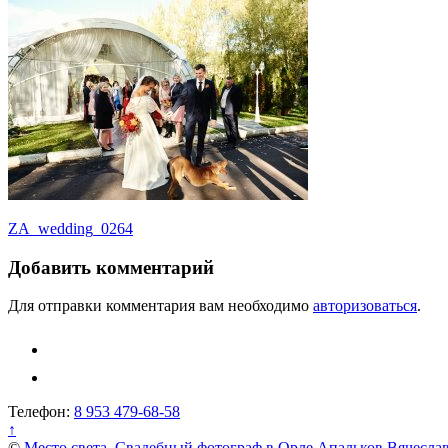
Навигация
ZA_wedding_0264
по
Добавить комментарий
записям
Для отправки комментария вам необходимо
авторизоваться
.
Телефон:
8 953 479-68-58
↑
©
Место света. Свадебный фотограф в Орле Апальков Вячесла