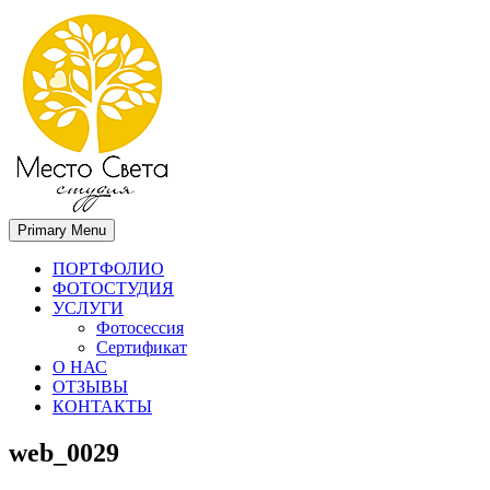
Primary Menu
Место света. Свадебный фотограф в Орле Апальков Вячеслав
Свадебный фотограф в Орле
ПОРТФОЛИО
ФОТОСТУДИЯ
УСЛУГИ
Фотосессия
Сертификат
О НАС
ОТЗЫВЫ
КОНТАКТЫ
web_0029