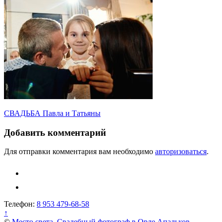
Навигация
СВАДЬБА Павла и Татьяны
по
Добавить комментарий
записям
Для отправки комментария вам необходимо
авторизоваться
.
Телефон:
8 953 479-68-58
↑
©
Место света. Свадебный фотограф в Орле Апальков