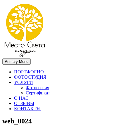
Primary Menu
Место света. Свадебный фотограф в Орле Апальков Вячеслав
Свадебный фотограф в Орле
ПОРТФОЛИО
ФОТОСТУДИЯ
УСЛУГИ
Фотосессия
Сертификат
О НАС
ОТЗЫВЫ
КОНТАКТЫ
web_0024