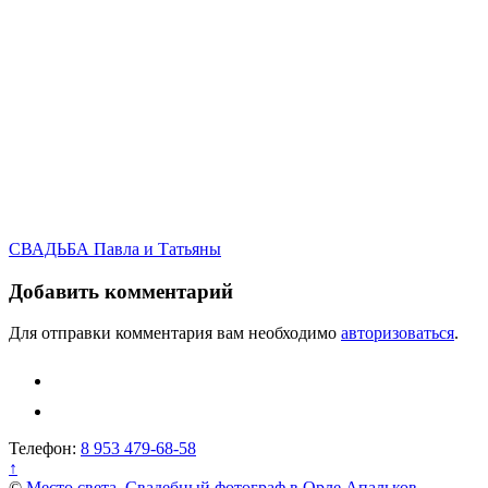
Навигация
СВАДЬБА Павла и Татьяны
по
Добавить комментарий
записям
Для отправки комментария вам необходимо
авторизоваться
.
Телефон:
8 953 479-68-58
↑
©
Место света. Свадебный фотограф в Орле Апальков