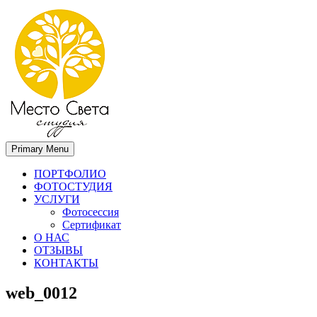
Primary Menu
Место света. Свадебный фотограф в Орле Апальков Вячеслав
Свадебный фотограф в Орле
ПОРТФОЛИО
ФОТОСТУДИЯ
УСЛУГИ
Фотосессия
Сертификат
О НАС
ОТЗЫВЫ
КОНТАКТЫ
web_0012