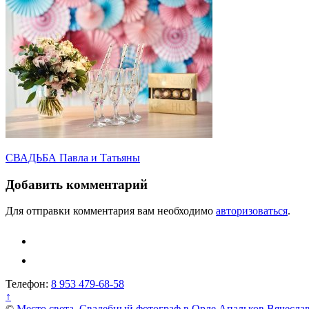
Навигация
СВАДЬБА Павла и Татьяны
по
Добавить комментарий
записям
Для отправки комментария вам необходимо
авторизоваться
.
Телефон:
8 953 479-68-58
↑
©
Место света. Свадебный фотограф в Орле Апальков Вячесла