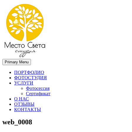
Primary Menu
Место света. Свадебный фотограф в Орле Апальков Вячеслав
Свадебный фотограф в Орле
ПОРТФОЛИО
ФОТОСТУДИЯ
УСЛУГИ
Фотосессия
Сертификат
О НАС
ОТЗЫВЫ
КОНТАКТЫ
web_0008