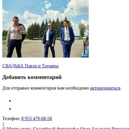
Навигация
СВАДЬБА Павла и Татьяны
по
Добавить комментарий
записям
Для отправки комментария вам необходимо
авторизоваться
.
Телефон:
8 953 479-68-58
↑
©
Место света. Свадебный фотограф в Орле Апальков Вячесла