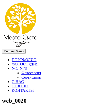
Primary Menu
Место света. Свадебный фотограф в Орле Апальков Вячеслав
Свадебный фотограф в Орле
ПОРТФОЛИО
ФОТОСТУДИЯ
УСЛУГИ
Фотосессия
Сертификат
О НАС
ОТЗЫВЫ
КОНТАКТЫ
web_0020