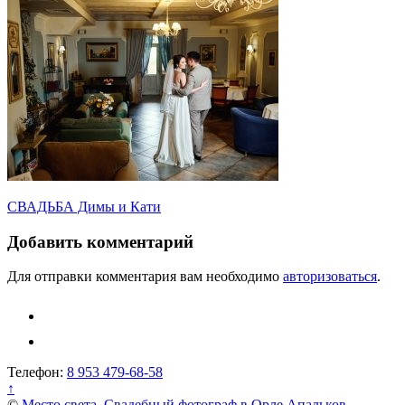
Навигация
СВАДЬБА Димы и Кати
по
Добавить комментарий
записям
Для отправки комментария вам необходимо
авторизоваться
.
Телефон:
8 953 479-68-58
↑
©
Место света. Свадебный фотограф в Орле Апальков