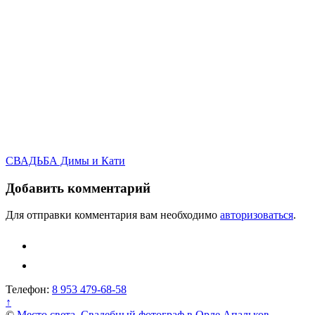
Навигация
СВАДЬБА Димы и Кати
по
Добавить комментарий
записям
Для отправки комментария вам необходимо
авторизоваться
.
Телефон:
8 953 479-68-58
↑
©
Место света. Свадебный фотограф в Орле Апальков