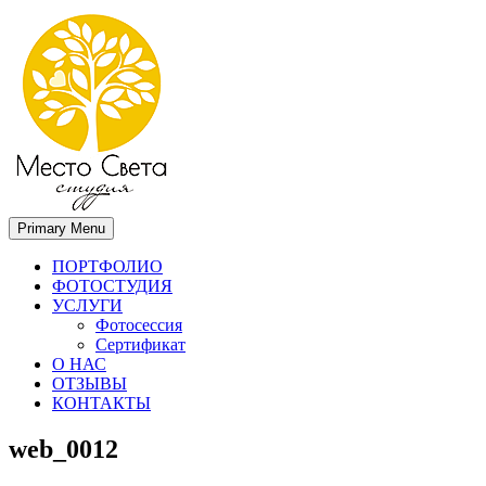
Primary Menu
Место света. Свадебный фотограф в Орле Апальков Вячеслав
Свадебный фотограф в Орле
ПОРТФОЛИО
ФОТОСТУДИЯ
УСЛУГИ
Фотосессия
Сертификат
О НАС
ОТЗЫВЫ
КОНТАКТЫ
web_0012