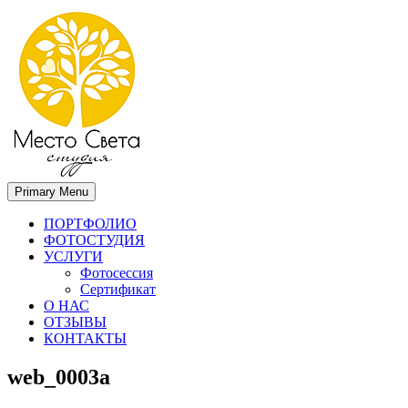
Primary Menu
Место света. Свадебный фотограф в Орле Апальков Вячеслав
Свадебный фотограф в Орле
ПОРТФОЛИО
ФОТОСТУДИЯ
УСЛУГИ
Фотосессия
Сертификат
О НАС
ОТЗЫВЫ
КОНТАКТЫ
web_0003a