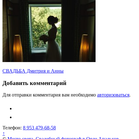
Навигация
СВАДЬБА Дмитрия и Анны
по
Добавить комментарий
записям
Для отправки комментария вам необходимо
авторизоваться
.
Телефон:
8 953 479-68-58
↑
©
Место света. Свадебный фотограф в Орле Апальков