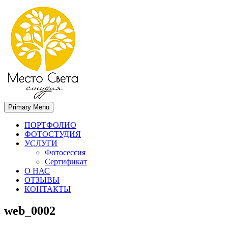
Primary Menu
Место света. Свадебный фотограф в Орле Апальков Вячеслав
Свадебный фотограф в Орле
ПОРТФОЛИО
ФОТОСТУДИЯ
УСЛУГИ
Фотосессия
Сертификат
О НАС
ОТЗЫВЫ
КОНТАКТЫ
web_0002