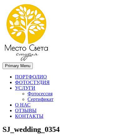
Primary Menu
Место света. Свадебный фотограф в Орле Апальков Вячеслав
Свадебный фотограф в Орле
ПОРТФОЛИО
ФОТОСТУДИЯ
УСЛУГИ
Фотосессия
Сертификат
О НАС
ОТЗЫВЫ
КОНТАКТЫ
SJ_wedding_0354