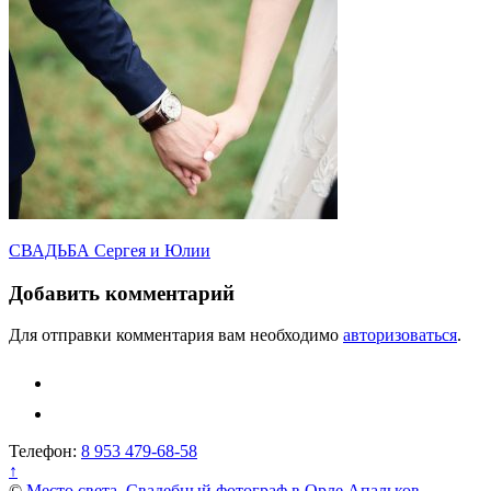
Навигация
СВАДЬБА Сергея и Юлии
по
Добавить комментарий
записям
Для отправки комментария вам необходимо
авторизоваться
.
Телефон:
8 953 479-68-58
↑
©
Место света. Свадебный фотограф в Орле Апальков