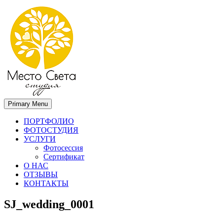
Primary Menu
Место света. Свадебный фотограф в Орле Апальков Вячеслав
Свадебный фотограф в Орле
ПОРТФОЛИО
ФОТОСТУДИЯ
УСЛУГИ
Фотосессия
Сертификат
О НАС
ОТЗЫВЫ
КОНТАКТЫ
SJ_wedding_0001