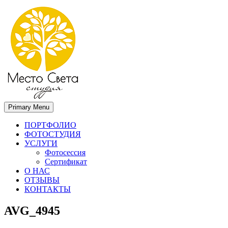
Primary Menu
Место света. Свадебный фотограф в Орле Апальков Вячеслав
Свадебный фотограф в Орле
ПОРТФОЛИО
ФОТОСТУДИЯ
УСЛУГИ
Фотосессия
Сертификат
О НАС
ОТЗЫВЫ
КОНТАКТЫ
AVG_4945