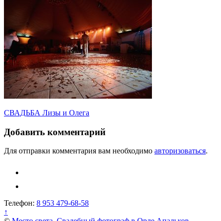
Навигация
СВАДЬБА Лизы и Олега
по
Добавить комментарий
записям
Для отправки комментария вам необходимо
авторизоваться
.
Телефон:
8 953 479-68-58
↑
©
Место света. Свадебный фотограф в Орле Апальков