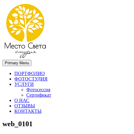
Primary Menu
Место света. Свадебный фотограф в Орле Апальков Вячеслав
Свадебный фотограф в Орле
ПОРТФОЛИО
ФОТОСТУДИЯ
УСЛУГИ
Фотосессия
Сертификат
О НАС
ОТЗЫВЫ
КОНТАКТЫ
web_0101