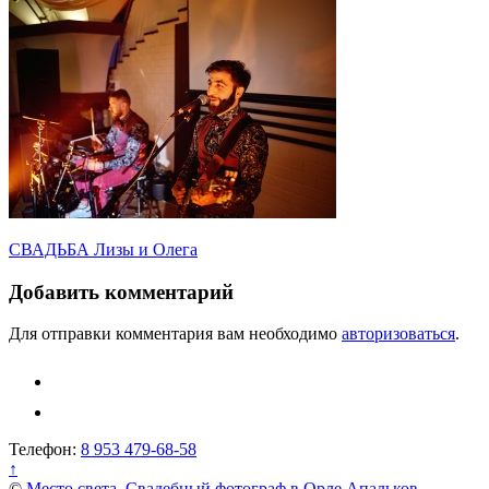
Навигация
СВАДЬБА Лизы и Олега
по
Добавить комментарий
записям
Для отправки комментария вам необходимо
авторизоваться
.
Телефон:
8 953 479-68-58
↑
©
Место света. Свадебный фотограф в Орле Апальков