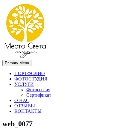
Primary Menu
Место света. Свадебный фотограф в Орле Апальков Вячеслав
Свадебный фотограф в Орле
ПОРТФОЛИО
ФОТОСТУДИЯ
УСЛУГИ
Фотосессия
Сертификат
О НАС
ОТЗЫВЫ
КОНТАКТЫ
web_0077