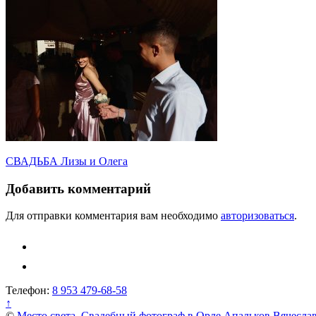
Навигация
СВАДЬБА Лизы и Олега
по
Добавить комментарий
записям
Для отправки комментария вам необходимо
авторизоваться
.
Телефон:
8 953 479-68-58
↑
©
Место света. Свадебный фотограф в Орле Апальков Вячесла