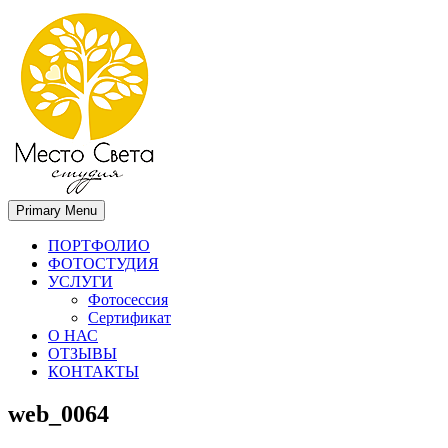
Primary Menu
Место света. Свадебный фотограф в Орле Апальков Вячеслав
Свадебный фотограф в Орле
ПОРТФОЛИО
ФОТОСТУДИЯ
УСЛУГИ
Фотосессия
Сертификат
О НАС
ОТЗЫВЫ
КОНТАКТЫ
web_0064