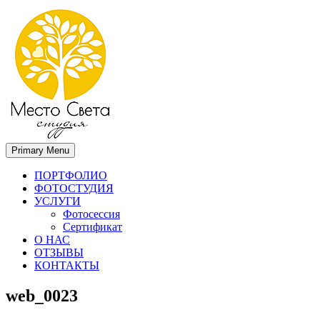
Primary Menu
Место света. Свадебный фотограф в Орле Апальков Вячеслав
Свадебный фотограф в Орле
ПОРТФОЛИО
ФОТОСТУДИЯ
УСЛУГИ
Фотосессия
Сертификат
О НАС
ОТЗЫВЫ
КОНТАКТЫ
web_0023