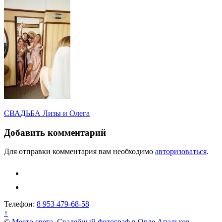
Навигация
СВАДЬБА Лизы и Олега
по
Добавить комментарий
записям
Для отправки комментария вам необходимо
авторизоваться
.
Телефон:
8 953 479-68-58
↑
©
Место света. Свадебный фотограф в Орле Апальков