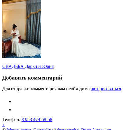
Навигация
СВАДЬБА Дарьи и Юрия
по
Добавить комментарий
записям
Для отправки комментария вам необходимо
авторизоваться
.
Телефон:
8 953 479-68-58
↑
©
Место света. Свадебный фотограф в Орле Апальков