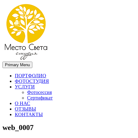
Primary Menu
Место света. Свадебный фотограф в Орле Апальков Вячеслав
Свадебный фотограф в Орле
ПОРТФОЛИО
ФОТОСТУДИЯ
УСЛУГИ
Фотосессия
Сертификат
О НАС
ОТЗЫВЫ
КОНТАКТЫ
web_0007