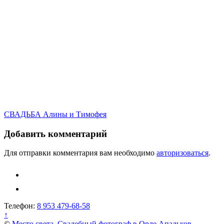
Навигация
СВАДЬБА Алины и Тимофея
по
Добавить комментарий
записям
Для отправки комментария вам необходимо
авторизоваться
.
Телефон:
8 953 479-68-58
↑
©
Место света. Свадебный фотограф в Орле Апальков