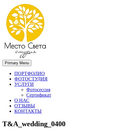
Primary Menu
Место света. Свадебный фотограф в Орле Апальков Вячеслав
Свадебный фотограф в Орле
ПОРТФОЛИО
ФОТОСТУДИЯ
УСЛУГИ
Фотосессия
Сертификат
О НАС
ОТЗЫВЫ
КОНТАКТЫ
T&A_wedding_0400