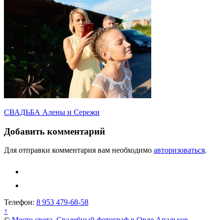
Навигация
СВАДЬБА Алены и Сережи
по
Добавить комментарий
записям
Для отправки комментария вам необходимо
авторизоваться
.
Телефон:
8 953 479-68-58
↑
©
Место света. Свадебный фотограф в Орле Апальков