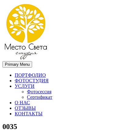
Primary Menu
Место света. Свадебный фотограф в Орле Апальков Вячеслав
Свадебный фотограф в Орле
ПОРТФОЛИО
ФОТОСТУДИЯ
УСЛУГИ
Фотосессия
Сертификат
О НАС
ОТЗЫВЫ
КОНТАКТЫ
0035