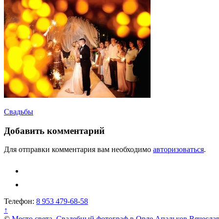
Навигация
Свадьбы
по
Добавить комментарий
записям
Для отправки комментария вам необходимо
авторизоваться
.
Телефон:
8 953 479-68-58
↑
©
Место света. Свадебный фотограф в Орле Апальков Вячесла