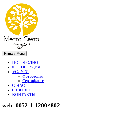
Primary Menu
Место света. Свадебный фотограф в Орле Апальков Вячеслав
Свадебный фотограф в Орле
ПОРТФОЛИО
ФОТОСТУДИЯ
УСЛУГИ
Фотосессия
Сертификат
О НАС
ОТЗЫВЫ
КОНТАКТЫ
web_0052-1-1200×802