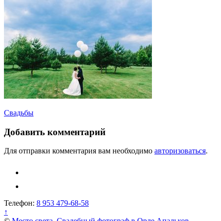
Навигация
Свадьбы
по
Добавить комментарий
записям
Для отправки комментария вам необходимо
авторизоваться
.
Телефон:
8 953 479-68-58
↑
©
Место света. Свадебный фотограф в Орле Апальков