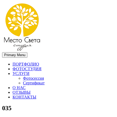
Primary Menu
Место света. Свадебный фотограф в Орле Апальков Вячеслав
Свадебный фотограф в Орле
ПОРТФОЛИО
ФОТОСТУДИЯ
УСЛУГИ
Фотосессия
Сертификат
О НАС
ОТЗЫВЫ
КОНТАКТЫ
035