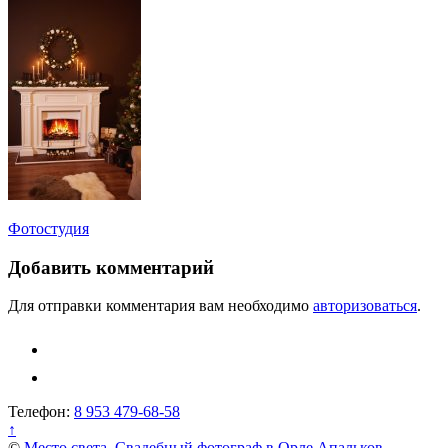
Навигация
Фотостудия
по
Добавить комментарий
записям
Для отправки комментария вам необходимо
авторизоваться
.
Телефон:
8 953 479-68-58
↑
©
Место света. Свадебный фотограф в Орле Апальков