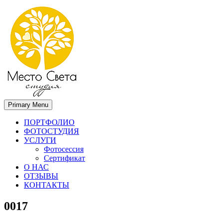
Primary Menu
Место света. Свадебный фотограф в Орле Апальков Вячеслав
Свадебный фотограф в Орле
ПОРТФОЛИО
ФОТОСТУДИЯ
УСЛУГИ
Фотосессия
Сертификат
О НАС
ОТЗЫВЫ
КОНТАКТЫ
0017