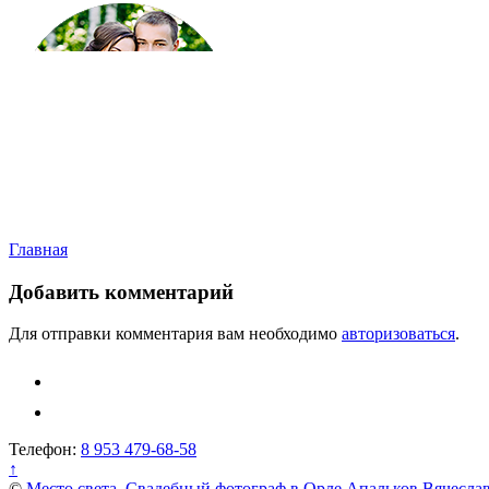
Навигация
Главная
по
Добавить комментарий
записям
Для отправки комментария вам необходимо
авторизоваться
.
Телефон:
8 953 479-68-58
↑
©
Место света. Свадебный фотограф в Орле Апальков Вячесла