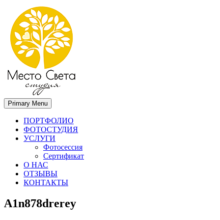
Primary Menu
Место света. Свадебный фотограф в Орле Апальков Вячеслав
Свадебный фотограф в Орле
ПОРТФОЛИО
ФОТОСТУДИЯ
УСЛУГИ
Фотосессия
Сертификат
О НАС
ОТЗЫВЫ
КОНТАКТЫ
A1n878drerey