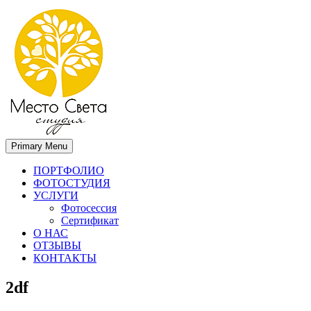
Primary Menu
Место света. Свадебный фотограф в Орле Апальков Вячеслав
Свадебный фотограф в Орле
ПОРТФОЛИО
ФОТОСТУДИЯ
УСЛУГИ
Фотосессия
Сертификат
О НАС
ОТЗЫВЫ
КОНТАКТЫ
2df