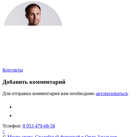
Навигация
Контакты
по
Добавить комментарий
записям
Для отправки комментария вам необходимо
авторизоваться
.
Телефон:
8 953 479-68-58
↑
©
Место света. Свадебный фотограф в Орле Апальков