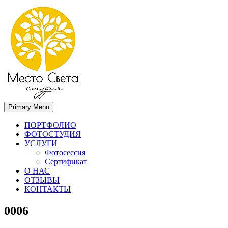
Primary Menu
Место света. Свадебный фотограф в Орле Апальков Вячеслав
Свадебный фотограф в Орле
ПОРТФОЛИО
ФОТОСТУДИЯ
УСЛУГИ
Фотосессия
Сертификат
О НАС
ОТЗЫВЫ
КОНТАКТЫ
0006