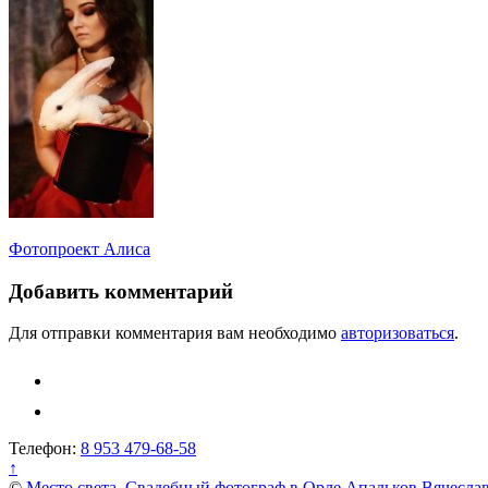
Навигация
Фотопроект Алиса
по
Добавить комментарий
записям
Для отправки комментария вам необходимо
авторизоваться
.
Телефон:
8 953 479-68-58
↑
©
Место света. Свадебный фотограф в Орле Апальков Вячесла