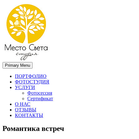
Primary Menu
Место света. Свадебный фотограф в Орле Апальков Вячеслав
Свадебный фотограф в Орле
ПОРТФОЛИО
ФОТОСТУДИЯ
УСЛУГИ
Фотосессия
Сертификат
О НАС
ОТЗЫВЫ
КОНТАКТЫ
Романтика встреч