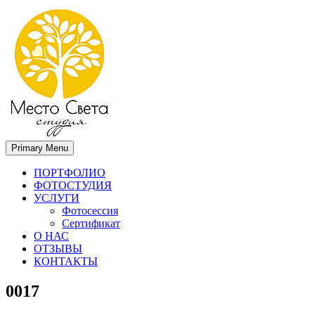
Primary Menu
Место света. Свадебный фотограф в Орле Апальков Вячеслав
Свадебный фотограф в Орле
ПОРТФОЛИО
ФОТОСТУДИЯ
УСЛУГИ
Фотосессия
Сертификат
О НАС
ОТЗЫВЫ
КОНТАКТЫ
0017