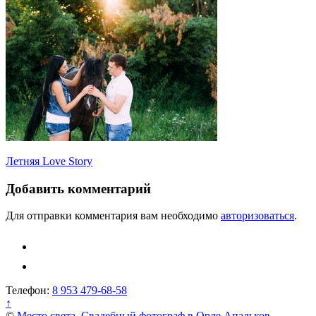
Навигация
Летняя Love Story
по
Добавить комментарий
записям
Для отправки комментария вам необходимо
авторизоваться
.
Телефон:
8 953 479-68-58
↑
©
Место света. Свадебный фотограф в Орле Апальков