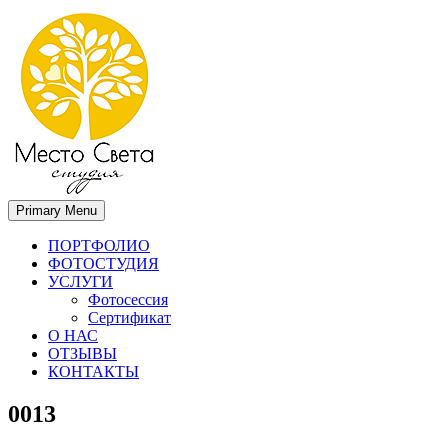
Primary Menu
Место света. Свадебный фотограф в Орле Апальков Вячеслав
Свадебный фотограф в Орле
ПОРТФОЛИО
ФОТОСТУДИЯ
УСЛУГИ
Фотосессия
Сертификат
О НАС
ОТЗЫВЫ
КОНТАКТЫ
0013