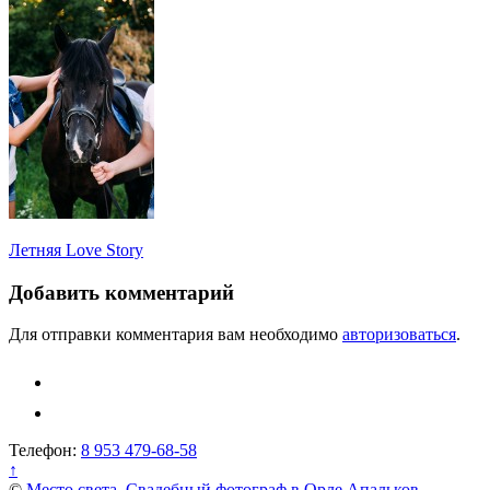
Навигация
Летняя Love Story
по
Добавить комментарий
записям
Для отправки комментария вам необходимо
авторизоваться
.
Телефон:
8 953 479-68-58
↑
©
Место света. Свадебный фотограф в Орле Апальков