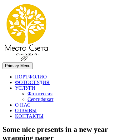
Primary Menu
Место света. Свадебный фотограф в Орле Апальков Вячеслав
Свадебный фотограф в Орле
ПОРТФОЛИО
ФОТОСТУДИЯ
УСЛУГИ
Фотосессия
Сертификат
О НАС
ОТЗЫВЫ
КОНТАКТЫ
Some nice presents in a new year
wrapping paper