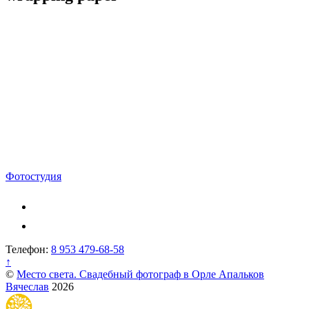
Навигация
Фотостудия
по
записям
Телефон:
8 953 479-68-58
↑
©
Место света. Свадебный фотограф в Орле Апальков
Вячеслав
2026